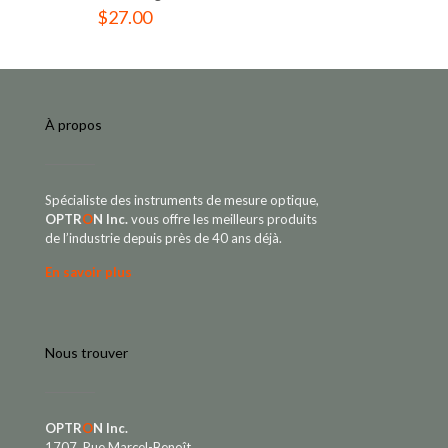
$
27.00
À propos
Spécialiste des instruments de mesure optique,
OPTR
O
N Inc.
vous offre les meilleurs produits
de l’industrie depuis près de 40 ans déjà.
En savoir plus
Nous trouver
OPTR
O
N Inc.
1707, Rue Marcel-Benoît