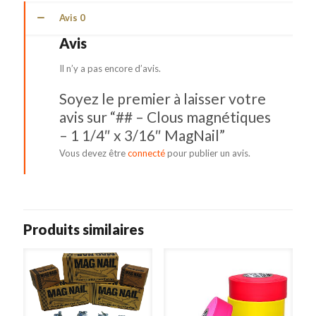
magnétiques
-
Avis
0
1
Avis
1/4"
x
Il n’y a pas encore d’avis.
3/16"
MagNail
Soyez le premier à laisser votre
avis sur “## – Clous magnétiques
– 1 1/4″ x 3/16″ MagNail”
Vous devez être
connecté
pour publier un avis.
Produits similaires