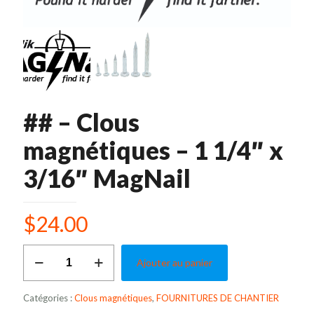
## – Clous
magnétiques – 1 1/4″ x
3/16″ MagNail
$
24.00
quantité
Ajouter au panier
de
##
-
Catégories :
Clous magnétiques
,
FOURNITURES DE CHANTIER
Clous