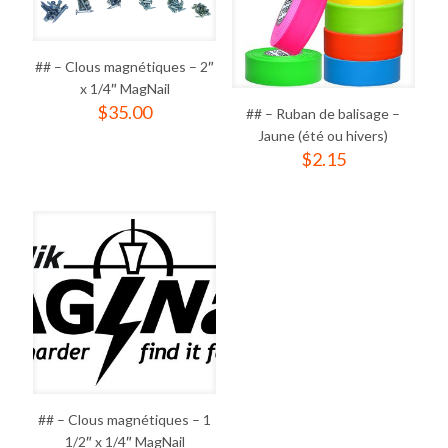
## – Clous magnétiques – 2″
x 1/4″ MagNail
$
35.00
## – Ruban de balisage –
Jaune (été ou hivers)
$
2.15
## – Clous magnétiques – 1
1/2″ x 1/4″ MagNail