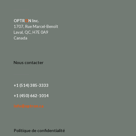
OPTR
O
N Inc.
1707, Rue Marcel-Benoît
Laval, QC, H7E 0A9
Canada
Nous contacter
+1 (514) 385-3333
+1 (450) 662-1014
info@optron.ca
Politique de confidentialité