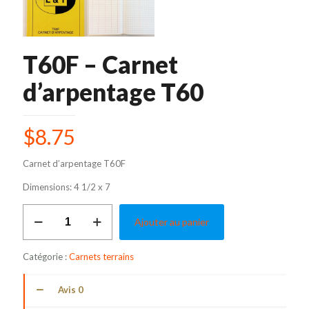
T60F – Carnet
d’arpentage T60
$
8.75
Carnet d’arpentage T60F
Dimensions: 4 1/2 x 7
quantité
Ajouter au panier
de
T60F
-
Catégorie :
Carnets terrains
Carnet
d'arpentage
T60
Avis
0