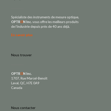
Spécialiste des instruments de mesure optique,
OPTR
O
N Inc.
vous offre les meilleurs produits
de l’industrie depuis près de 40 ans déjà.
En savoir plus
Nous trouver
OPTR
O
N Inc.
1707, Rue Marcel-Benoît
Laval, QC, H7E 0A9
Canada
Nous contacter