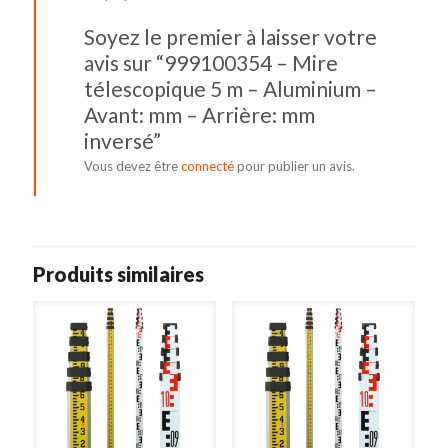
Avant:
Soyez le premier à laisser votre
mm
-
avis sur “999100354 – Mire
Arrière:
télescopique 5 m – Aluminium –
mm
inversé
Avant: mm – Arrière: mm
inversé”
Vous devez être
connecté
pour publier un avis.
Produits similaires