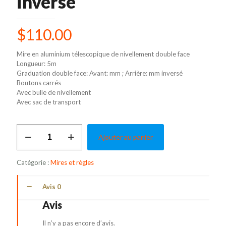
inversé
$
110.00
Mire en aluminium télescopique de nivellement double face
Longueur: 5m
Graduation double face: Avant: mm ; Arrière: mm inversé
Boutons carrés
Avec bulle de nivellement
Avec sac de transport
quantité
Ajouter au panier
de
999100354
-
Catégorie :
Mires et règles
Mire
télescopique
5
Avis
0
m
Avis
-
Aluminium
Il n’y a pas encore d’avis.
-