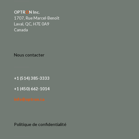
OPTR
O
N Inc.
1707, Rue Marcel-Benoît
Laval, QC, H7E 0A9
Canada
Nous contacter
+1 (514) 385-3333
+1 (450) 662-1014
info@optron.ca
Politique de confidentialité