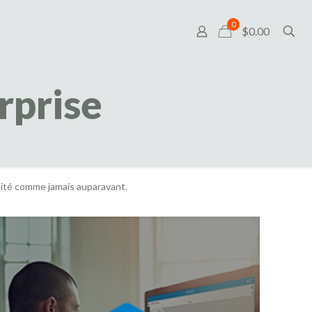
0
$0.00
rprise
lité comme jamais auparavant.