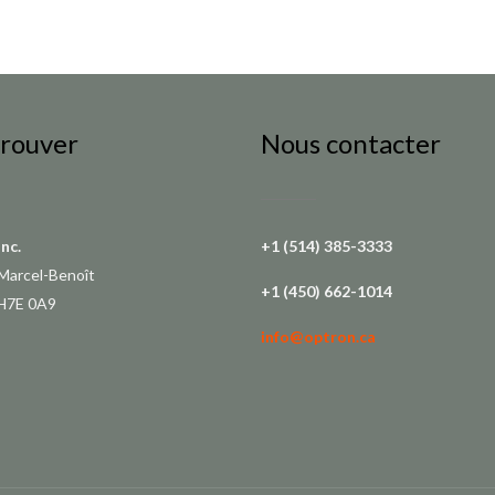
trouver
Nous contacter
Inc.
+1 (514) 385-3333
Marcel-Benoît
+1 (450) 662-1014
 H7E 0A9
info@optron.ca