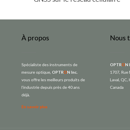
À propos
Nous 
Spécialiste des instruments de
OPTR
O
N 
mesure optique,
OPTR
O
N Inc.
1707, Rue 
vous offre les meilleurs produits de
Laval, QC,
l’industrie depuis près de 40 ans
Canada
déjà.
En savoir plus