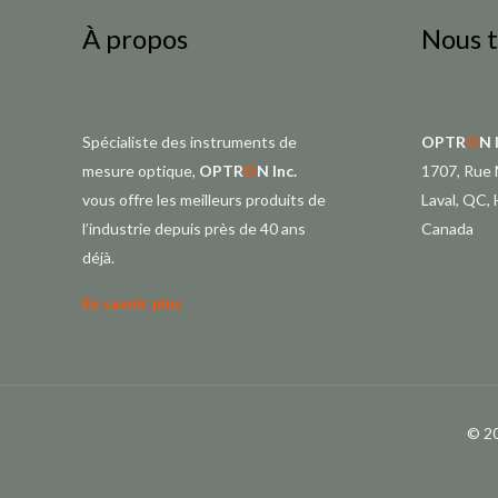
À propos
Nous 
Spécialiste des instruments de
OPTR
O
N 
mesure optique,
OPTR
O
N Inc.
1707, Rue 
vous offre les meilleurs produits de
Laval, QC,
l’industrie depuis près de 40 ans
Canada
déjà.
En savoir plus
© 2