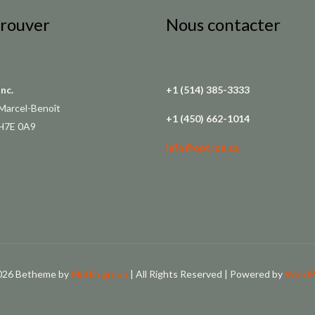
trouver
Nous contacter
Inc.
+1 (514) 385-3333
Marcel-Benoît
+1 (450) 662-1014
 H7E 0A9
info@optron.ca
026 Betheme by
Muffin group
| All Rights Reserved | Powered by
WordP