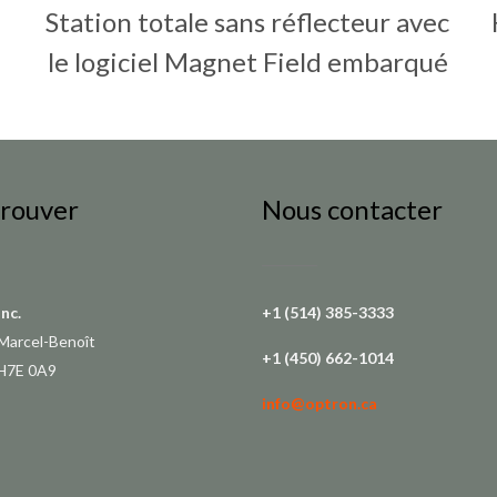
Station totale sans réflecteur avec
le logiciel Magnet Field embarqué
trouver
Nous contacter
Inc.
+1 (514) 385-3333
Marcel-Benoît
+1 (450) 662-1014
 H7E 0A9
info@optron.ca