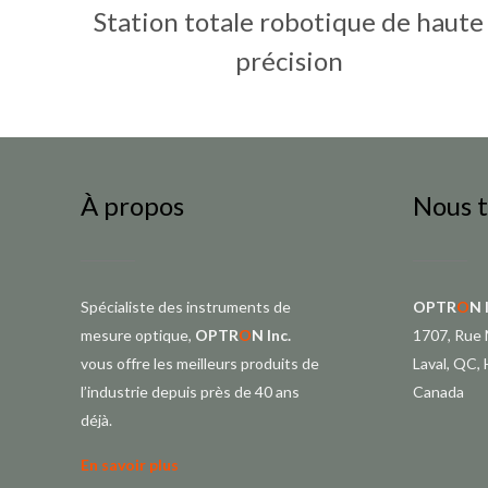
Station totale robotique de haute
précision
À propos
Nous 
Spécialiste des instruments de
OPTR
O
N 
mesure optique,
OPTR
O
N Inc.
1707, Rue 
vous offre les meilleurs produits de
Laval, QC,
l’industrie depuis près de 40 ans
Canada
déjà.
En savoir plus