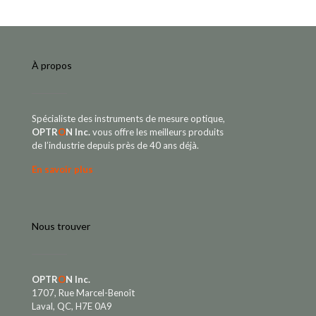
À propos
Spécialiste des instruments de mesure optique,
OPTR
O
N Inc.
vous offre les meilleurs produits
de l’industrie depuis près de 40 ans déjà.
En savoir plus
Nous trouver
OPTR
O
N Inc.
1707, Rue Marcel-Benoît
Laval, QC, H7E 0A9