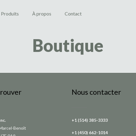
Produits
À propos
Contact
Boutique
trouver
Nous contacter
Inc.
+1 (514) 385-3333
Marcel-Benoît
+1 (450) 662-1014
 H7E 0A9