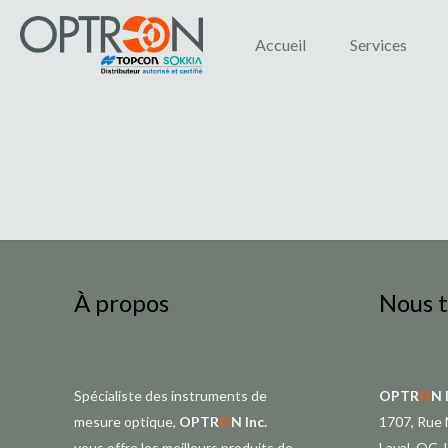
Accueil
Services
À propos
Nous 
Spécialiste des instruments de
OPTR
O
N 
mesure optique,
OPTR
O
N Inc.
1707, Rue 
vous offre les meilleurs produits de
Laval, QC,