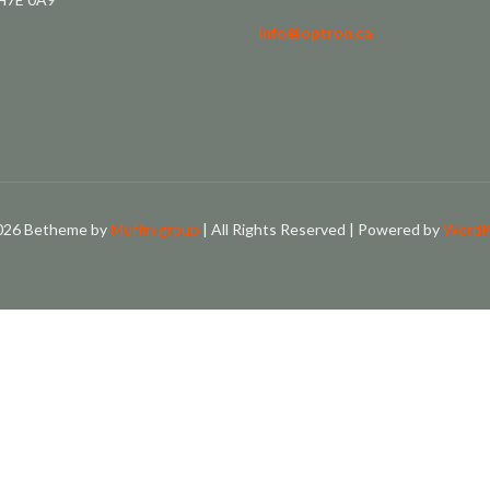
info@optron.ca
026 Betheme by
Muffin group
| All Rights Reserved | Powered by
WordP